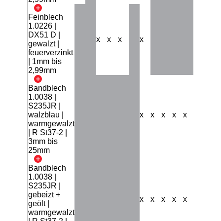
Feinblech
1.0226 |
DX51 D |
x
x
x
x
gewalzt |
feuerverzinkt
| 1mm bis
2,99mm
Bandblech
1.0038 |
S235JR |
walzblau |
x
x
x
x
x
x
x
warmgewalzt
| R St37-2 |
3mm bis
25mm
Bandblech
1.0038 |
S235JR |
gebeizt +
x
x
x
x
x
x
geölt |
warmgewalzt