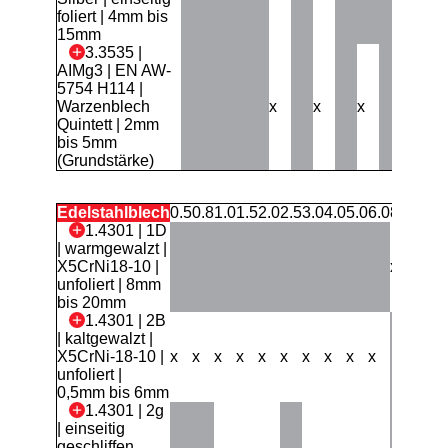
foliert | 4mm bis
15mm
3.3535 |
AIMg3 | EN AW-
5754 H114 |
Warzenblech
x
x
x
Quintett | 2mm
bis 5mm
(Grundstärke)
Edelstahlblech
0.5
0.8
1.0
1.5
2.0
2.5
3.0
4.0
5.0
6.0
8.0
10.0
1.4301 | 1D
| warmgewalzt |
X5CrNi18-10 |
x
x
unfoliert | 8mm
bis 20mm
1.4301 | 2B
| kaltgewalzt |
X5CrNi-18-10 |
x
x
x
x
x
x
x
x
x
x
unfoliert |
0,5mm bis 6mm
1.4301 | 2g
| einseitig
geschliffen