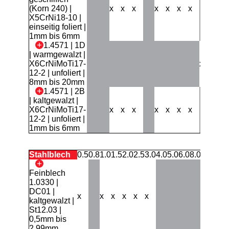
(Korn 240) |
x
x
x
x
x
x
x
X5CrNi18-10 |
einseitig foliert |
1mm bis 6mm
1.4571 | 1D
| warmgewalzt |
X6CrNiMoTi17-
x
x
12-2 | unfoliert |
8mm bis 20mm
1.4571 | 2B
| kaltgewalzt |
X6CrNiMoTi17-
x
x
x
x
x
x
x
12-2 | unfoliert |
1mm bis 6mm
Stahlblech
0.5
0.8
1.0
1.5
2.0
2.5
3.0
4.0
5.0
6.0
8.0
10.0
12.
Feinblech
1.0330 |
DC01 |
x
x
x
x
x
x
kaltgewalzt |
St12.03 |
0,5mm bis
2,99mm