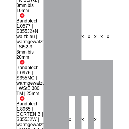
| R St37-2 |
3mm bis
10mm
Bandblech
1.0577 |
S355J2+N |
walzblau |
x
x
x
x
x
x
x
warmgewalzt
| St52-3 |
3mm bis
20mm
Bandblech
1.0976 |
S355MC |
warmgewalzt
| WStE 380
TM | 25mm
Bandblech
1.8965 |
CORTEN B |
S355J2W |
x
x
x
x
warmgewalzt