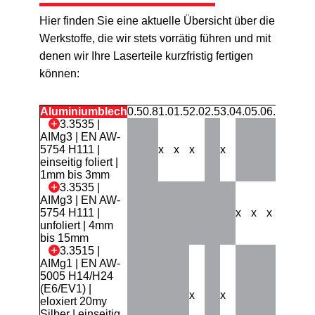
Hier finden Sie eine aktuelle Übersicht über die
Werkstoffe, die wir stets vorrätig führen und mit
denen wir Ihre Laserteile kurzfristig fertigen
können:
Aluminiumblech
0.5
0.8
1.0
1.5
2.0
2.5
3.0
4.0
5.0
6.0
8.0
10.
3.3535 |
AIMg3 | EN AW-
5754 H111 |
x
x
x
x
einseitig foliert |
1mm bis 3mm
3.3535 |
AIMg3 | EN AW-
5754 H111 |
x
x
x
x
x
unfoliert | 4mm
bis 15mm
3.3515 |
AIMg1 | EN AW-
5005 H14/H24
(E6/EV1) |
x
x
eloxiert 20my
Silber | einseitig