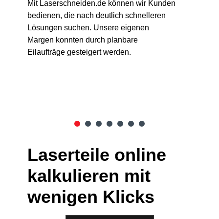
KG
Mit Laserschneiden.de können wir Kunden
bedienen, die nach deutlich schnelleren
Lasersc
Lösungen suchen. Unsere eigenen
benutze
Margen konnten durch planbare
Kalkula
Eilaufträge gesteigert werden.
noch ze
geworde
Laserteile online
kalkulieren mit
wenigen Klicks