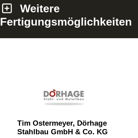
Weitere
Fertigungsmöglichkeiten
bH
Tim Ostermeyer, Dörhage
Fritz
Stahlbau GmbH & Co. KG
Schw
re